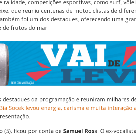
eira idade, competições esportivas, como surf, vôlei
eixe, que reuniu centenas de motociclistas de difere
 também foi um dos destaques, oferecendo uma gra
 de frutos do mar.
s destaques da programação e reuniram milhares d
Bia Socek levou energia, carisma e muita interação 
presentação.
 (5), ficou por conta de
Samuel Ros
a. O ex-vocalist