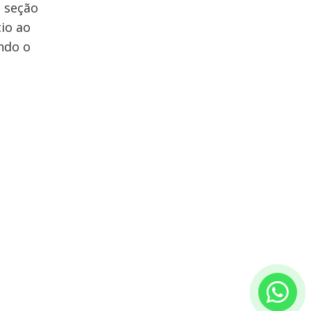
 seção
io ao
ndo o