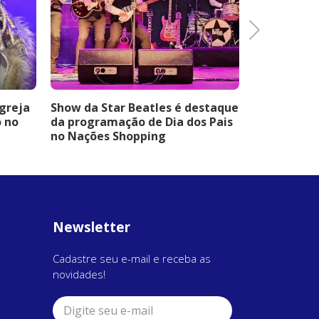
Next
Igreja
Show da Star Beatles é destaque
Concerto g
o no
da programação de Dia dos Pais
Corpo de B
no Nações Shopping
Criciúma
Newsletter
Cadastre seu e-mail e receba as
novidades!