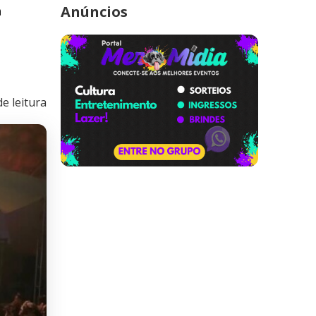
ª
Anúncios
e leitura