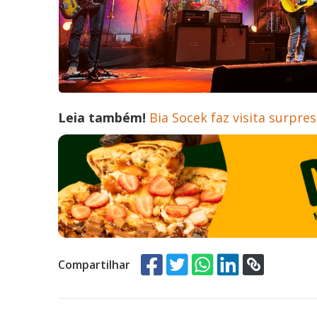
Leia também!
Bia Socek faz visita surpre
Compartilhar