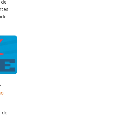
 de
ntes
nde
e
ao
a do