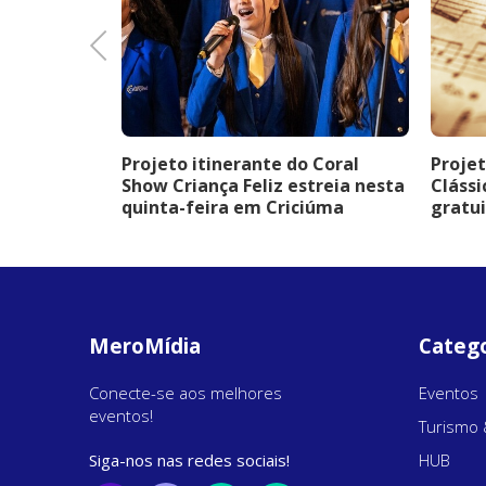
Previous
erá shows
Projeto itinerante do Coral
Projet
e entrada
Show Criança Feliz estreia nesta
Clássi
programação
quinta-feira em Criciúma
gratui
MeroMídia
Catego
Conecte-se aos melhores
Eventos
eventos!
Turismo 
Siga-nos nas redes sociais!
HUB