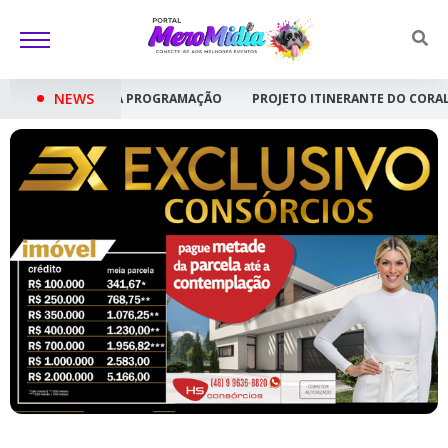
NEWS
ÇÃO
PROJETO ITINERANTE DO CORAL SHOW CRIANÇA FELIZ ESTREIA N