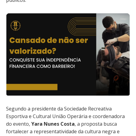
públicos.
Segundo a presidente da Sociedade Recreativa
Esportiva e Cultural União Operária e coordenadora
do evento,
Yara Nunes Costa
, a proposta busca
fortalecer a representatividade da cultura negra e