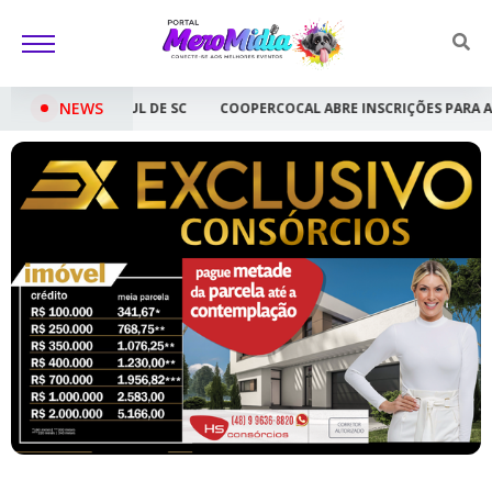
NEWS
SC
COOPERCOCAL ABRE INSCRIÇÕES PARA A 2ª COPA FEMININA DE B