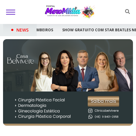
NEWS
ROS
SHOW GRATUITO COM STAR BEATLES NESTE SÁBADO EM CRICIÚM