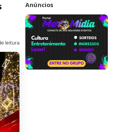
s
Anúncios
e leitura