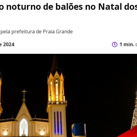
o noturno de balões no Natal do
 pela prefeitura de Praia Grande
e 2024
1 min.
d