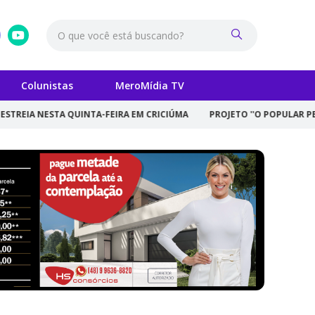
Colunistas
MeroMídia TV
QUINTA-FEIRA EM CRICIÚMA
PROJETO ''O POPULAR PELOS CLÁSSICO