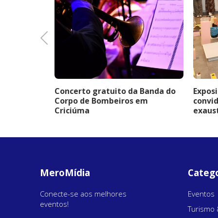
Previous
 é destaque
Concerto gratuito da Banda do
Exposi
a dos Pais
Corpo de Bombeiros em
convid
Criciúma
exaus
MeroMídia
Catego
Conecte-se aos melhores
Eventos
eventos!
Turismo 