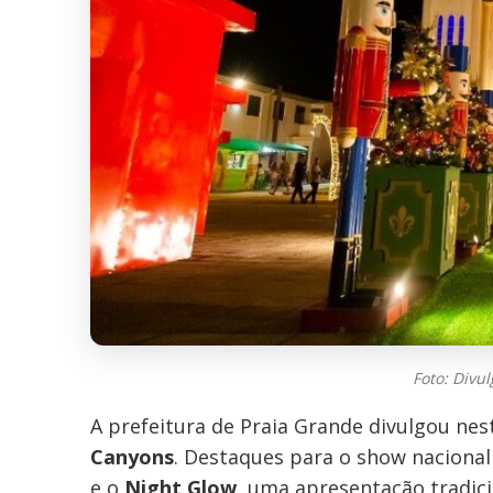
Foto: Divu
A prefeitura de Praia Grande divulgou nes
Canyons
. Destaques para o show nacional
e o
Night Glow
, uma apresentação tradic