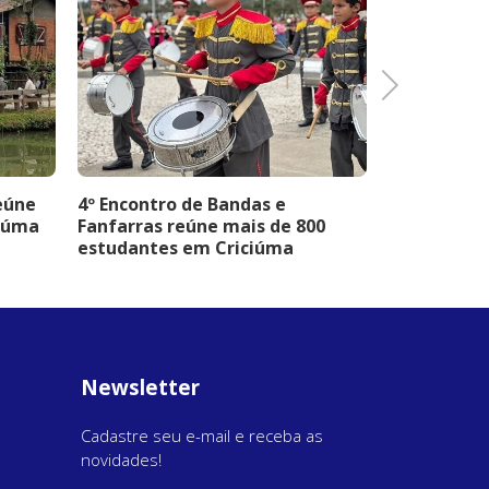
Next
reúne
4º Encontro de Bandas e
Dia dos Pai
ciúma
Fanfarras reúne mais de 800
atrações g
estudantes em Criciúma
Criciúma
Newsletter
Cadastre seu e-mail e receba as
novidades!