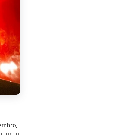
zembro,
lo com o