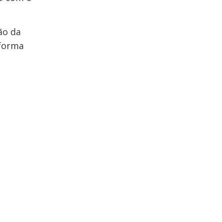
ão da
 forma