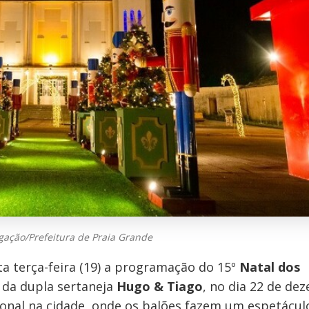
lgação/Prefeitura de Praia Grande
ta terça-feira (19) a programação do 15º
Natal dos
 da dupla sertaneja
Hugo & Tiago
, no dia 22 de de
ional na cidade, onde os balões fazem um espetácu