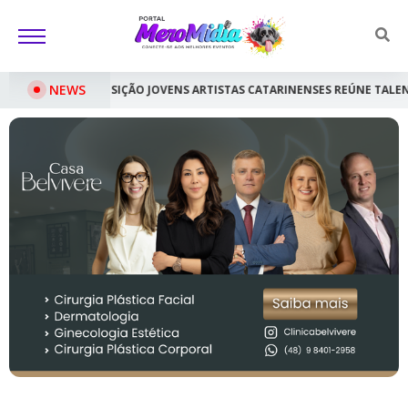
NEWS
 ARTISTAS CATARINENSES REÚNE TALENTOS EMERGENTES
ATHLETIC X