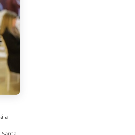
rá a
e Santa