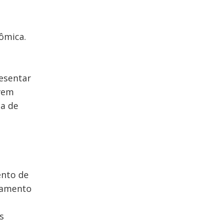
ômica.
resentar
evem
a de
ento de
asamento
s