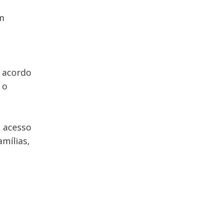
um
e acordo
, o
e acesso
mílias,