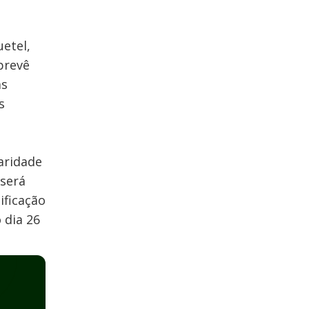
uetel,
prevê
às
s
aridade
 será
ificação
 dia 26