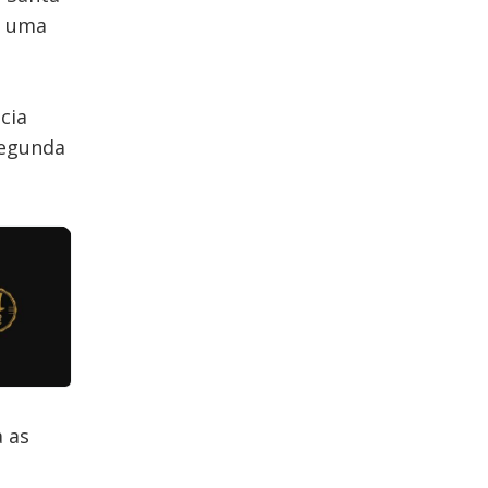
es uma
cia
segunda
a as