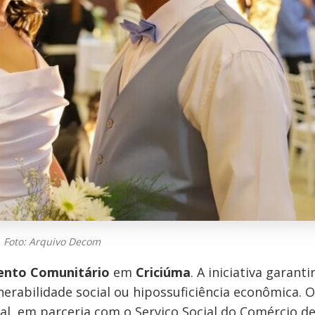
Foto: Arquivo Decom
nto Comunitário
em
Criciúma
. A iniciativa garanti
lnerabilidade social ou hipossuficiência econômica. O
l, em parceria com o Serviço Social do Comércio d