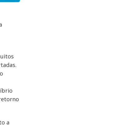
a
muitos
tadas.
 o
íbrio
retorno
to a