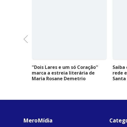
Previous
e promovem
''Dois Lares e um só Coração''
Saiba 
Dia dos Pais
marca a estreia literária de
rede e
is
Maria Rosane Demetrio
Santa
MeroMídia
Catego