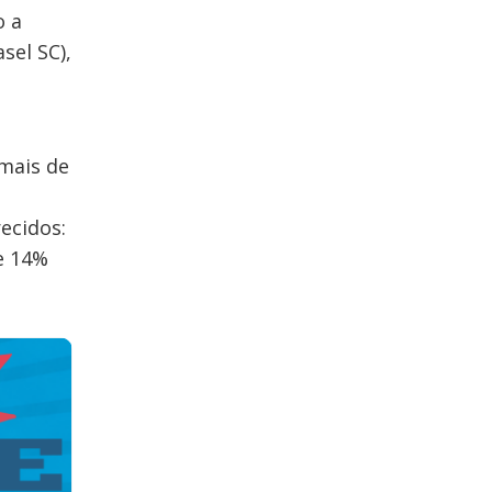
o a
sel SC),
mais de
ecidos:
e 14%