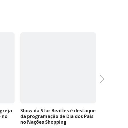
Next
Igreja
Show da Star Beatles é destaque
Concerto g
o no
da programação de Dia dos Pais
Corpo de B
no Nações Shopping
Criciúma