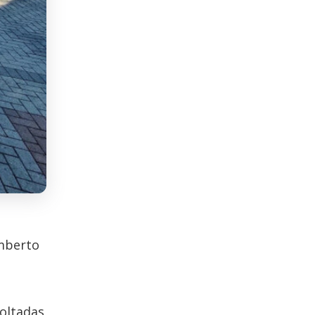
umberto
voltadas