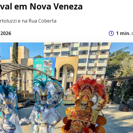
val em Nova Veneza
toluzzi e na Rua Coberta
 2026
1 min.
d