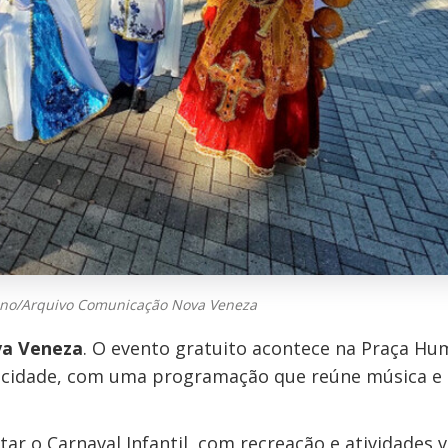
bino/Arquivo Comunicação Nova Veneza
va Veneza
. O evento gratuito acontece na Praça H
da cidade, com uma programação que reúne música e
tar o Carnaval Infantil, com recreação e atividades 