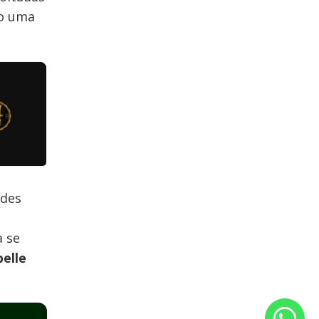
do uma
ndes
a se
belle