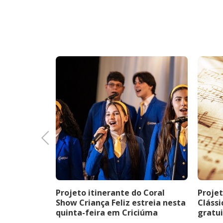
Previous
erá shows
Projeto itinerante do Coral
Projet
e entrada
Show Criança Feliz estreia nesta
Clássi
programação
quinta-feira em Criciúma
gratui