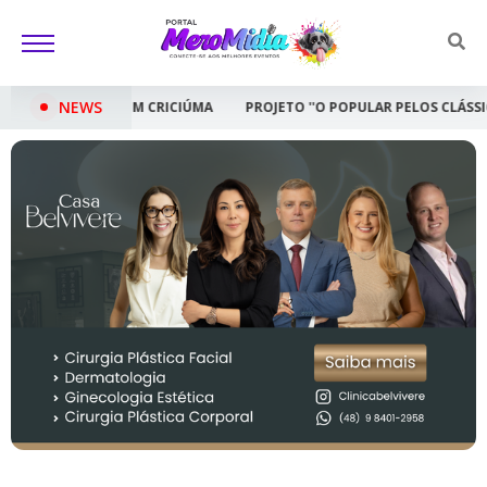
NEWS
CIÚMA
PROJETO ''O POPULAR PELOS CLÁSSICOS'' LEVA CONCERTO GR