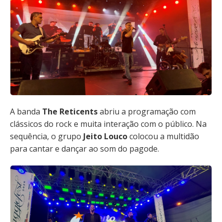
A banda
The Reticents
abriu a programação com
clássicos do rock e muita interação com o público. Na
sequência, o grupo
Jeito Louco
colocou a multidão
para cantar e dançar ao som do pagode.