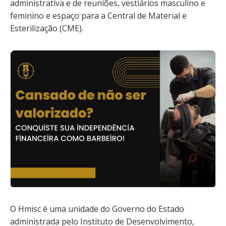
administrativa e de reuniões, vestiários masculino e
feminino e espaço para a Central de Material e
Esterilização (CME).
O Hmisc é uma unidade do Governo do Estado
administrada pelo Instituto de Desenvolvimento,