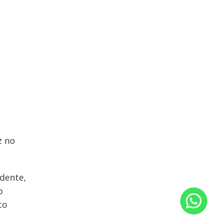
z no
idente,
o
to