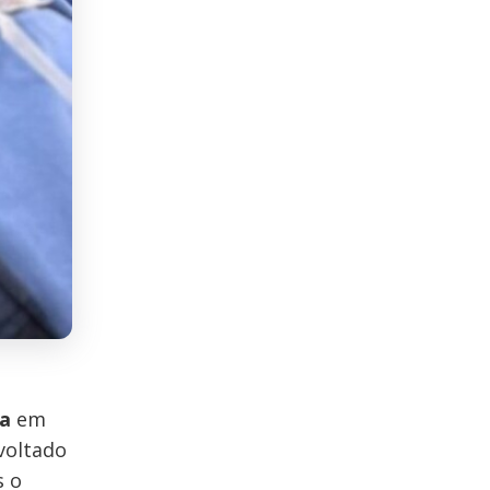
na
em
voltado
s o