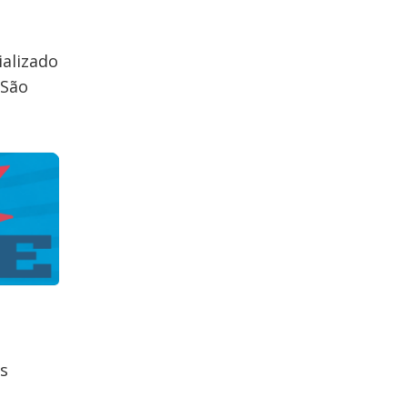
alizado
 São
es