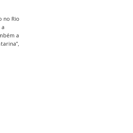
o no Rio
 a
ambém a
tarina”,