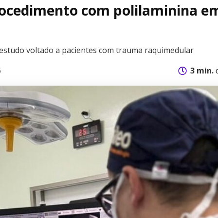
procedimento com polilaminina e
a estudo voltado a pacientes com trauma raquimedular
6
3 min.
d