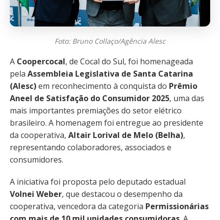
Foto: Bruno Collaço/Agência Alesc
A
Coopercocal
, de Cocal do Sul, foi homenageada
pela
Assembleia Legislativa de Santa Catarina
(Alesc)
em reconhecimento à conquista do
Prêmio
Aneel de Satisfação do Consumidor 2025
, uma das
mais importantes premiações do setor elétrico
brasileiro. A homenagem foi entregue ao presidente
da cooperativa,
Altair Lorival de Melo (Belha)
,
representando colaboradores, associados e
consumidores.
A iniciativa foi proposta pelo deputado estadual
Volnei Weber
, que destacou o desempenho da
cooperativa, vencedora da categoria
Permissionárias
com mais de 10 mil unidades consumidoras
. A