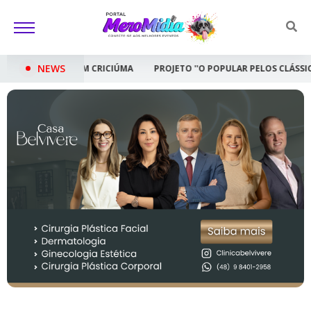
NEWS
ÚMA
PROJETO ''O POPULAR PELOS CLÁSSICOS'' LEVA CONCERTO GRAT