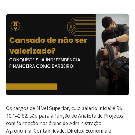
Os cargos de Nível Superior, cujo salário inicial é R$
10.142,62, são para a função de Analista de Projetos,
com formação nas áreas de Administração,
Agronomia, Contabilidade, Direito, Economia e