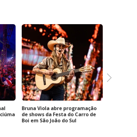
Next
nal
Bruna Viola abre programação
AgroPonte 
iciúma
de shows da Festa do Carro de
estrutura 
Boi em São João do Sul
valorizar a