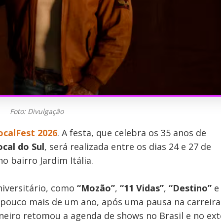
Foto: Divulgação
ocalFest 2026
. A festa, que celebra os 35 anos de
cal do Sul
, será realizada entre os dias 24 e 27 de
 bairro Jardim Itália.
niversitário, como
“Mozão”
,
“11 Vidas”
,
“Destino”
á pouco mais de um ano, após uma pausa na carreira
neiro retomou a agenda de shows no Brasil e no exte