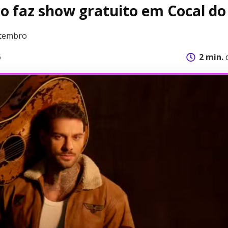
o faz show gratuito em Cocal do
etembro
6
2 min.
d