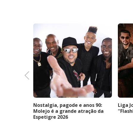
Previous
erto
Nostalgia, pagode e anos 90:
Liga J
ros
Molejo é a grande atração da
''Flas
 erudita,
Espetigre 2026
e cinema