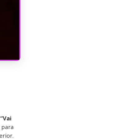
e
“Vai
 para
rior.