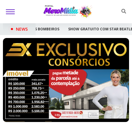
NEWS
IROS
SHOW GRATUITO COM STAR BEATLES NESTE SÁBADO EM CRICI